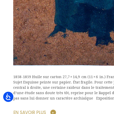
1858-1859 Huile sur carton 27,7 × 14,9 cm (11 × 6 in.) Fra
Sujet Esquisse peinte sur papier. État fragile. Pour cette
central à droite, une certaine raideur dans le traitement 
d’une étude sans doute très tôt, reprise pour le Rappel 
Accessibility
pas sans lui donner un caractère archiaïque Expositio
EN SAVOIR PLUS