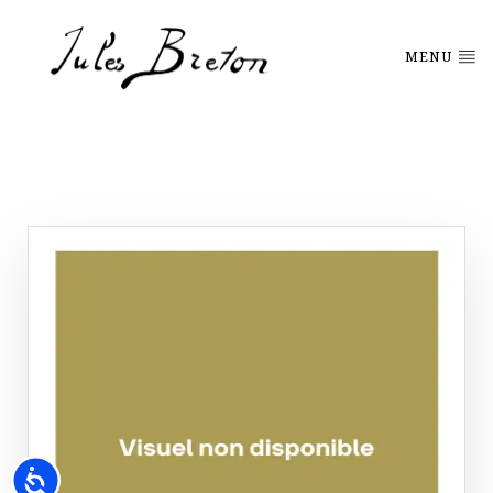
Please
note:
This
MENU
website
includes
an
accessibility
system.
Accessibility