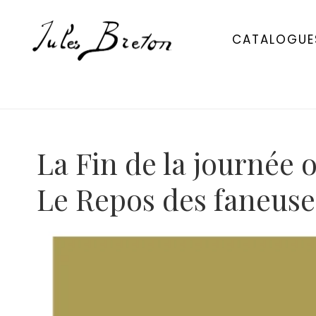
Please
note:
CATALOGUE
This
website
includes
an
accessibility
system.
Press
Control-
La Fin de la journée 
F11
to
Le Repos des faneuse
adjust
the
website
to
people
with
visual
disabilities