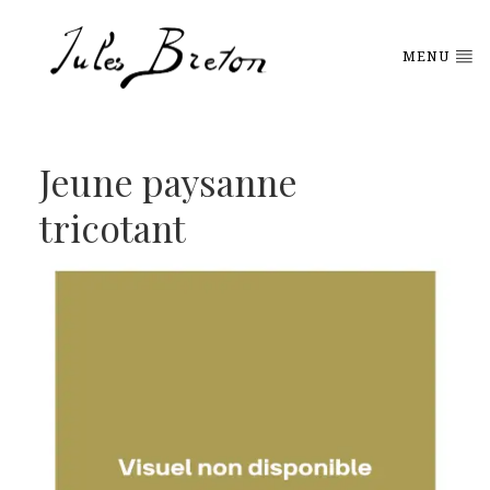
Please
note:
This
MENU
website
includes
an
accessibility
system.
Jeune paysanne
tricotant