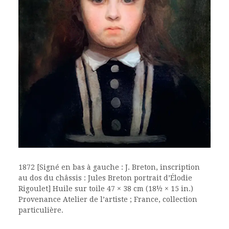
1872 [Signé en bas à gauche : J. Breton, inscription
au dos du châssis : Jules Breton portrait d’Élodie
Rigoulet] Huile sur toile 47 × 38 cm (18½ × 15 in.)
Provenance Atelier de l’artiste ; France, collection
particulière.