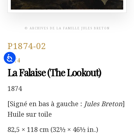
© ARCHIVES DE LA FAMILLE JULES BRETON
P1874-02
Accessibility
1874
La Falaise (The Lookout)
1874
[Signé en bas à gauche :
Jules Breton
]
Huile sur toile
82,5 × 118 cm (32½ × 46½ in.)