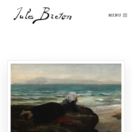
Please
note:
This
MENU
website
includes
an
accessibility
system.