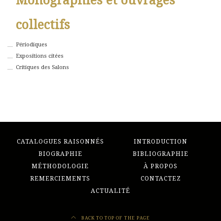
Monographies et ouvrages
collectifs
Périodiques
Expositions citées
Critiques des Salons
CATALOGUES RAISONNÉS
INTRODUCTION
BIOGRAPHIE
BIBLIOGRAPHIE
MÉTHODOLOGIE
À PROPOS
REMERCIEMENTS
CONTACTEZ
ACTUALITÉ
BACK TO TOP OF THE PAGE