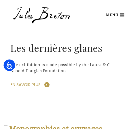
Please
note:
This
MENU
website
includes
an
accessibility
system.
Les dernières glanes
Accessibility
The exhibition is made possible by the Laura & C.
Arnold Douglas Foundation.
EN SAVOIR PLUS