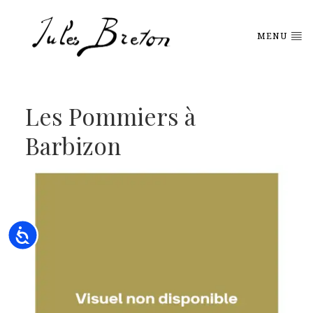
Please
note:
This
MENU
website
includes
an
accessibility
system.
Les Pommiers à
Barbizon
Accessibility