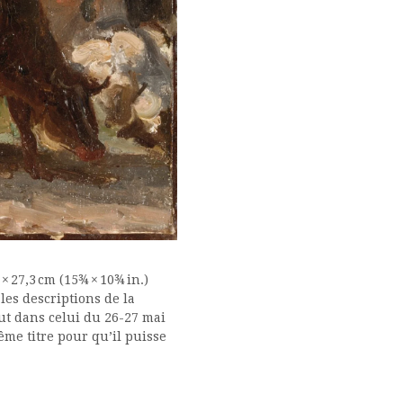
 × 27,3 cm (15¾ × 10¾ in.)
les descriptions de la
out dans celui du 26-27 mai
ême titre pour qu’il puisse