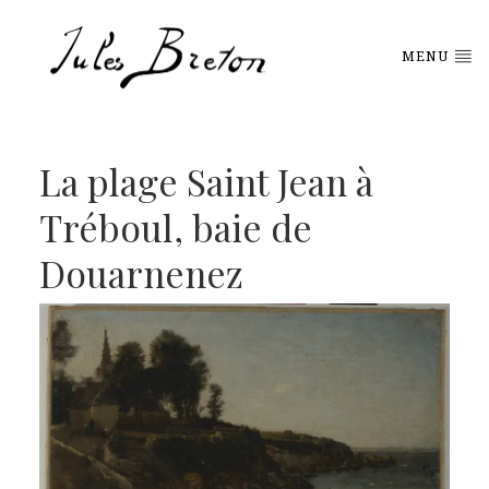
Please
note:
This
MENU
website
includes
an
accessibility
system.
La plage Saint Jean à
Tréboul, baie de
Douarnenez