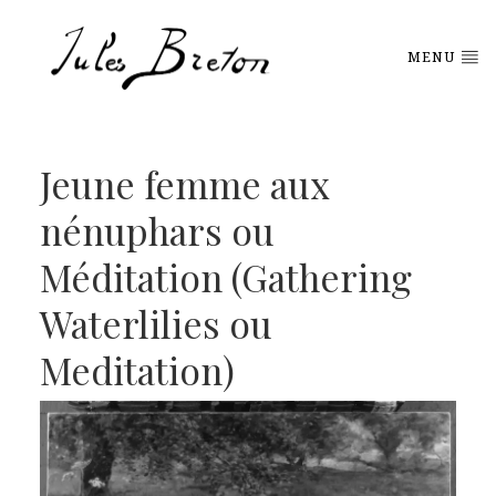
Please
note:
This
MENU
website
includes
an
accessibility
system.
Jeune femme aux
nénuphars ou
Méditation (Gathering
Waterlilies ou
Meditation)