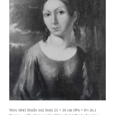
Vers 1845 Huile sur bois 21 × 16 cm (8¼ × 6⅓ in.)