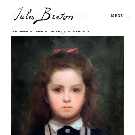
Please
note:
Portrait en buste
This
MENU
website
d’Élodie Rigoulet
includes
an
accessibility
system.