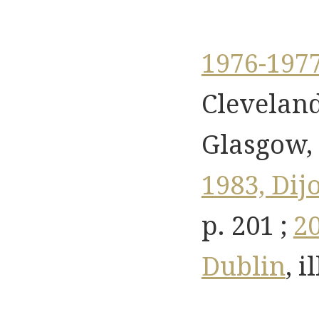
1976-1977
Cleveland
Glasgow, n
1983, Dij
p. 201 ;
20
Dublin
, i