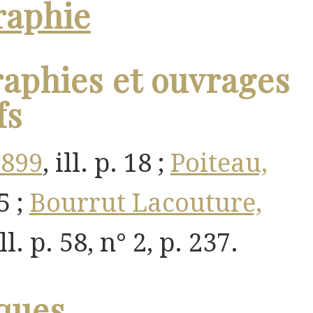
raphie
aphies et ouvrages
fs
1899
, ill. p. 18 ;
Poiteau,
5 ;
Bourrut Lacouture,
ill. p. 58, n° 2, p. 237.
ques