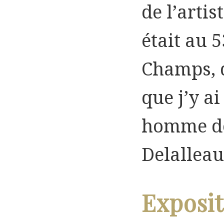
de l’artis
était au 
Champs, d
que j’y ai
homme de 
Delalleau
Exposit