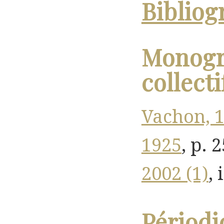
Bibliog
Monogr
collecti
Vachon, 
1925
, p. 2
2002 (1)
, 
Périodi