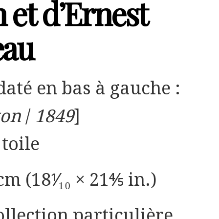
 et d’Ernest
eau
 daté en bas à gauche :
ton
/
1849
]
toile
cm (18⅟₁₀ × 21⅘ in.)
ollection particulière