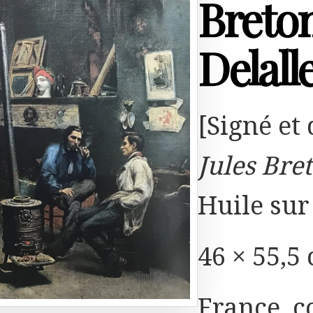
Breton
Delall
[Signé et
Jules Bre
Huile sur 
46 × 55,5 
France, c