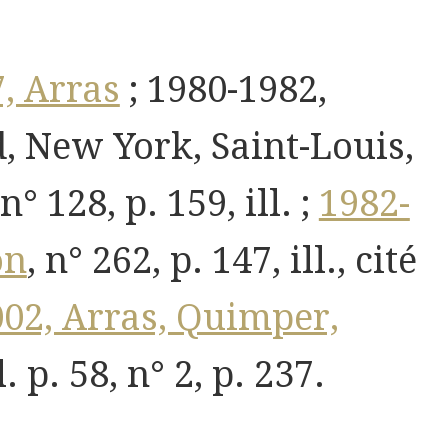
, Arras
; 1980-1982,
, New York, Saint-Louis,
° 128, p. 159, ill. ;
1982-
on
, n° 262, p. 147, ill., cité
02, Arras, Quimper,
ll. p. 58, n° 2, p. 237.