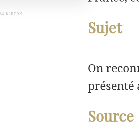
LES BRETON
Sujet
On recon
présenté 
Source