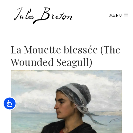
Please
note:
This
MENU
website
includes
an
accessibility
system.
La Mouette blessée (The
Wounded Seagull)
Accessibility