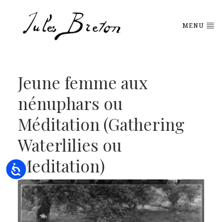
Please
note:
This
MENU
website
includes
an
accessibility
system.
Jeune femme aux
nénuphars ou
Méditation (Gathering
Waterlilies ou
Meditation)
Accessibility