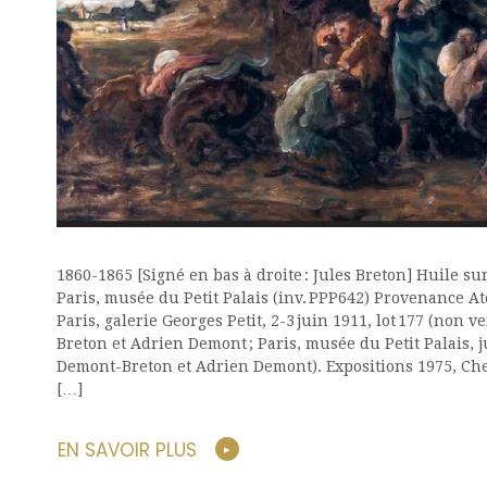
who
are
using
a
screen
reader;
Press
Control-
F10
to
open
an
1860-1865 [Signé en bas à droite : Jules Breton] Huile sur t
accessibility
Paris, musée du Petit Palais (inv. PPP642) Provenance Ateli
menu.
Paris, galerie Georges Petit, 2-3 juin 1911, lot 177 (non 
Breton et Adrien Demont ; Paris, musée du Petit Palais, j
Demont-Breton et Adrien Demont). Expositions 1975, Cher
[…]
EN SAVOIR PLUS