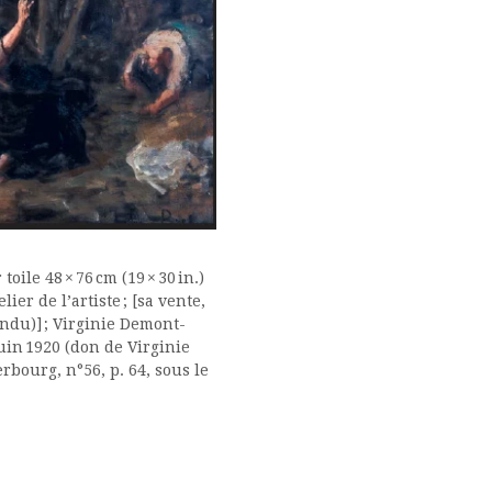
oile 48 × 76 cm (19 × 30 in.)
er de l’artiste ; [sa vente,
vendu)] ; Virginie Demont-
uin 1920 (don de Virginie
bourg, n°56, p. 64, sous le