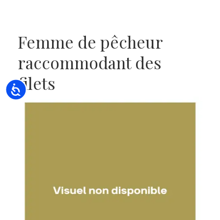
Femme de pêcheur
raccommodant des
filets
Accessibility