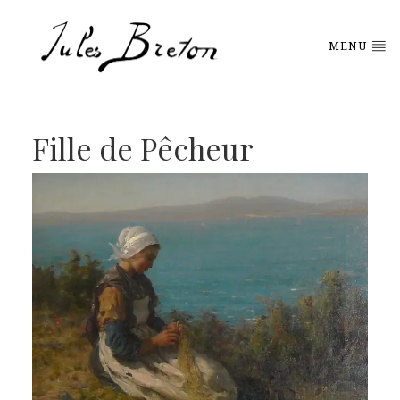
Please
note:
This
MENU
website
includes
an
accessibility
system.
Fille de Pêcheur