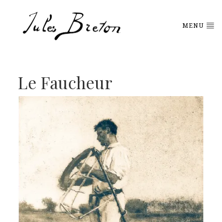
Please
note:
This
MENU
website
includes
an
accessibility
system.
Le Faucheur