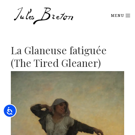
Please
note:
This
MENU
website
includes
an
accessibility
system.
La Glaneuse fatiguée
(The Tired Gleaner)
Accessibility