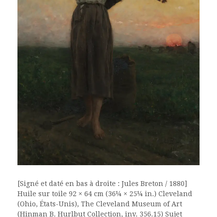
[Signé et daté en bas à droite : Jules Breton / 1880]
Huile sur toile 92 × 64 cm (36¼ × 25¼ in.) Cleveland
(Ohio, États-Unis), The Cleveland Museum of Art
(Hinman B. Hurlbut Collection, inv. 356.15) Sujet