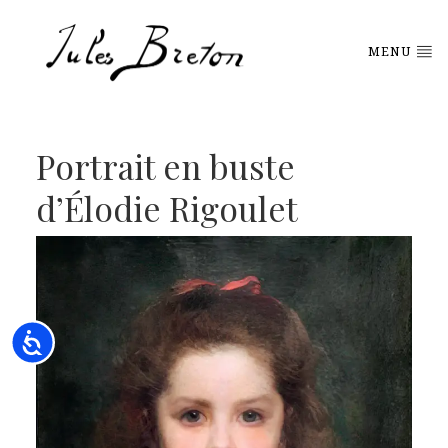
Please
note:
This
MENU
website
includes
an
accessibility
system.
Portrait en buste
d’Élodie Rigoulet
Accessibility