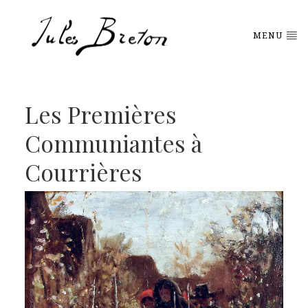
Please
note:
This
MENU
website
includes
an
accessibility
system.
Les Premières
Communiantes à
Courrières