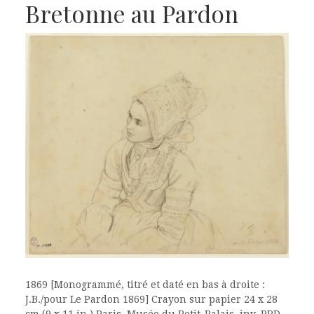
Bretonne au Pardon
1869 [Monogrammé, titré et daté en bas à droite :
J.B./pour Le Pardon 1869] Crayon sur papier 24 x 28
cm (9 x 11 in.) Paris, Musée du Petit-Palais, inv. PPD