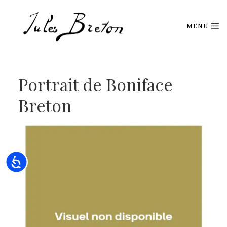
Please
note:
This
MENU
website
includes
an
accessibility
system.
Portrait de Boniface
Breton
Accessibility