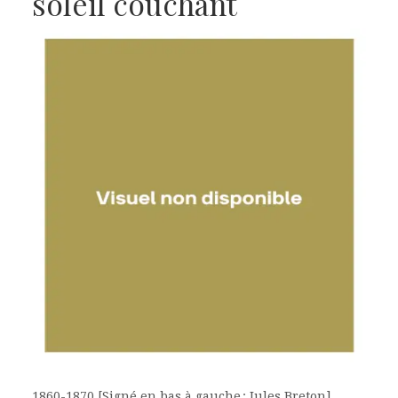
soleil couchant
1860-1870 [Signé en bas à gauche : Jules Breton]