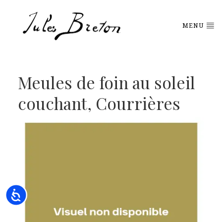
Please
note:
This
MENU
website
includes
an
accessibility
system.
Meules de foin au soleil
couchant, Courrières
Accessibility