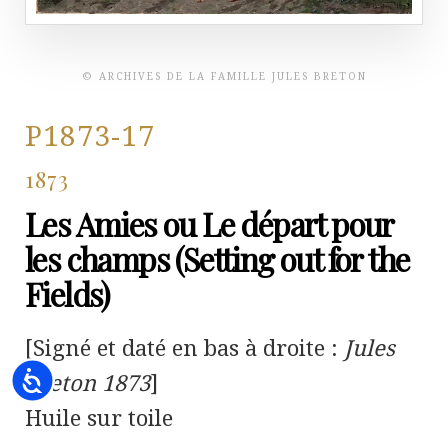
© ARCHIVES DE LA FAMILLE JULES BRETON
P1873-17
1873
Les Amies ou Le départ pour
les champs (Setting out for the
Fields)
[Signé et daté en bas à droite :
Jules
Accessibility
Breton 1873
]
Huile sur toile