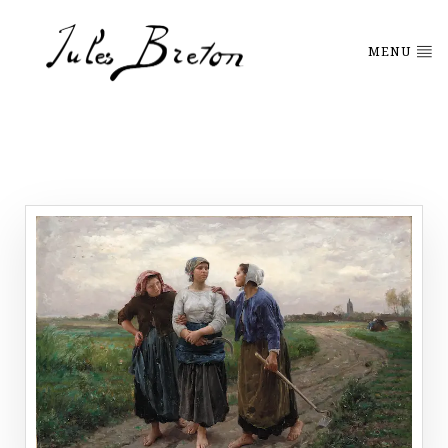
Please
note:
This
MENU
website
includes
an
accessibility
system.