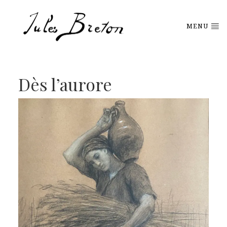
Please
note:
This
MENU
website
includes
an
accessibility
system.
Dès l’aurore