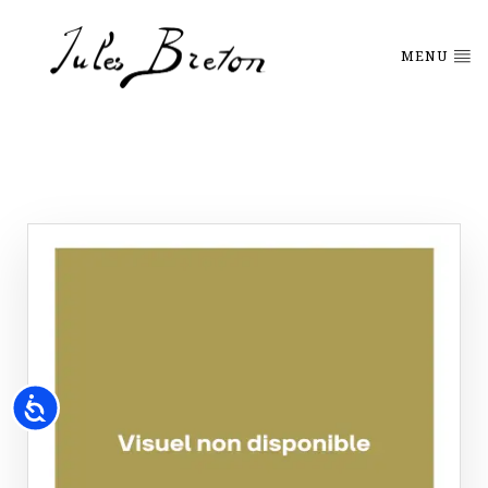
Please
note:
This
MENU
website
includes
an
accessibility
system.
Accessibility