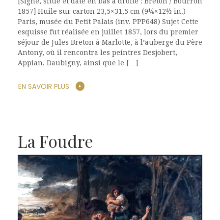
[Signé, situé et daté en bas à droite : Breton / Bourron
1857] Huile sur carton 23,5×31,5 cm (9¼×12½ in.)
Paris, musée du Petit Palais (inv. PPP648) Sujet Cette
esquisse fut réalisée en juillet 1857, lors du premier
séjour de Jules Breton à Marlotte, à l’auberge du Père
Antony, où il rencontra les peintres Desjobert,
Appian, Daubigny, ainsi que le […]
EN SAVOIR PLUS
La Foudre