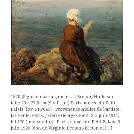
1870 [Signé en bas à gauche : J. Breton] Huile sur
toile 23 × 27,8 cm (9 × 11 in.) Paris, musée du Petit
Palais (inv. PPP645) Provenance Atelier de l’artiste ;
[sa vente, Paris, galerie Georges Petit, 2-3 juin 1911,
lot 176 (non vendu)] ; Paris, musée du Petit Palais, 5
juin 1920 (don de Virginie Demont-Breton et […]