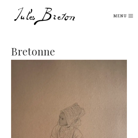
Please
note:
This
MENU
website
includes
an
accessibility
system.
Bretonne