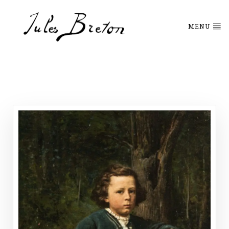
Please
note:
This
MENU
website
includes
an
accessibility
system.