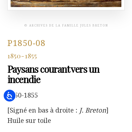
© ARCHIVES DE LA FAMILLE JULES BRETON
P1850-08
1850-1855
Paysans courant vers un
incendie
1850-1855
Accessibility
[Signé en bas à droite :
J. Breton
]
Huile sur toile