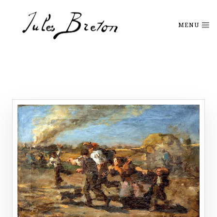
Please
note:
This
MENU
website
includes
an
accessibility
system.