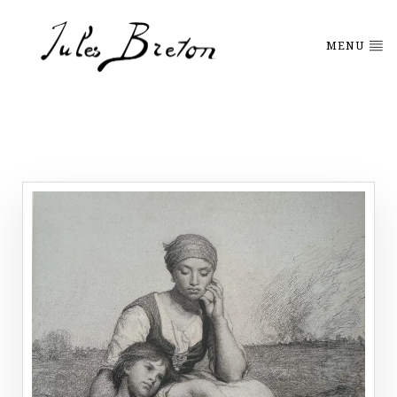
Please
note:
This
MENU
website
includes
an
accessibility
system.