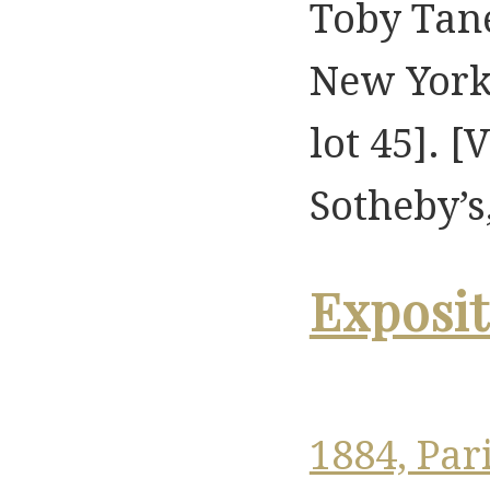
Toby Tan
New York,
lot 45]. 
Sotheby’s,
Exposit
1884, Par