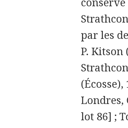
conservé 
Strathcon
par les d
P. Kitson 
Strathcon
(Écosse), 
Londres, C
lot 86] ; 