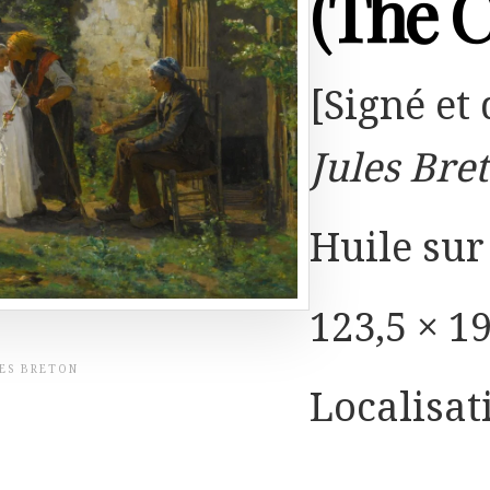
(The 
[Signé et
Jules Bre
Huile sur 
123,5 × 19
LES BRETON
Localisat