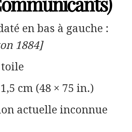
Communicants)
 daté en bas à gauche :
ton 1884]
toile
1,5 cm (48 × 75 in.)
ion actuelle inconnue