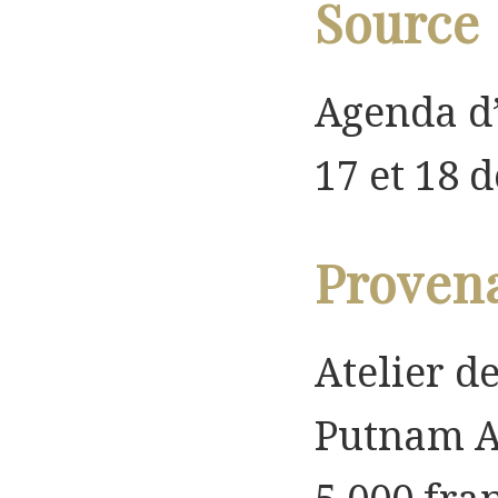
Source
Agenda d’
17 et 18 
Proven
Atelier de
Putnam A