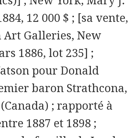
ncs)] ; New York, Mary J.
884, 12 000 $ ; [sa vente,
Art Galleries, New
rs 1886, lot 235] ;
atson pour Donald
emier baron Strathcona,
(Canada) ; rapporté à
ntre 1887 et 1898 ;