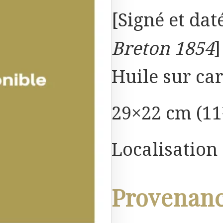
[Signé et dat
Breton 1854
]
Huile sur ca
29×22 cm (11
Localisation
Provenan