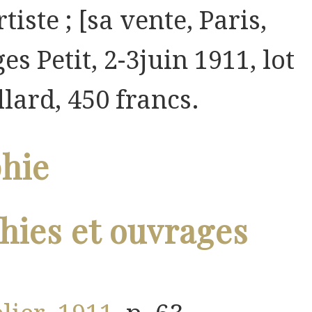
rtiste ; [sa vente, Paris,
es Petit, 2-3juin 1911, lot
llard, 450 francs.
phie
ies et ouvrages