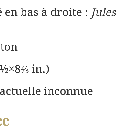
é en bas à droite :
Jules
rton
½×8⅔ in.)
 actuelle inconnue
ce