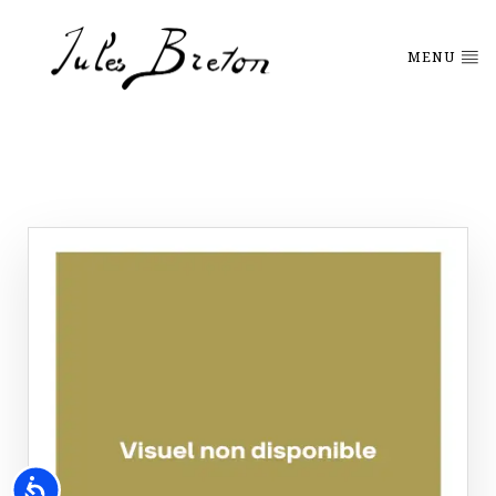
Please
note:
This
MENU
website
includes
an
accessibility
system.
Accessibility