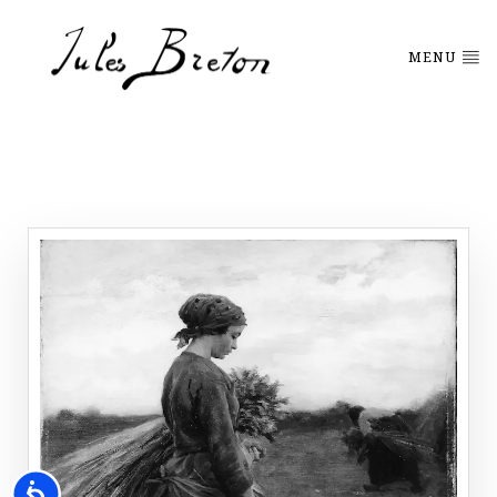
Please
note:
This
MENU
website
includes
an
accessibility
system.
Accessibility