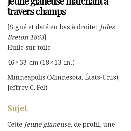
Jeune glaneuse marchant à
travers champs
[Signé et daté en bas à droite :
Jules
Breton 1863
]
Huile sur toile
46 × 33 cm (18 × 13 in.)
Minneapolis (Minnesota, États-Unis),
Jeffrey C. Felt
Sujet
Cette
Jeune glaneuse,
de profil, une