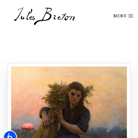
Please
note:
This
MENU
website
includes
an
accessibility
system.
Accessibility