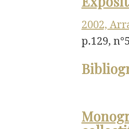
Exposit
2002, Arr
p.129, n°5
Bibliog
Monogr