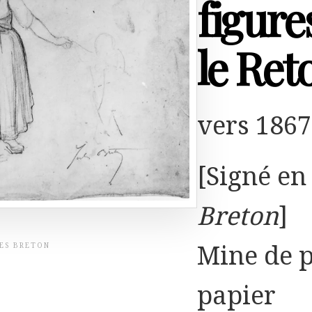
figure
le Ret
vers 1867
[Signé en 
Breton
]
Mine de p
LES BRETON
papier