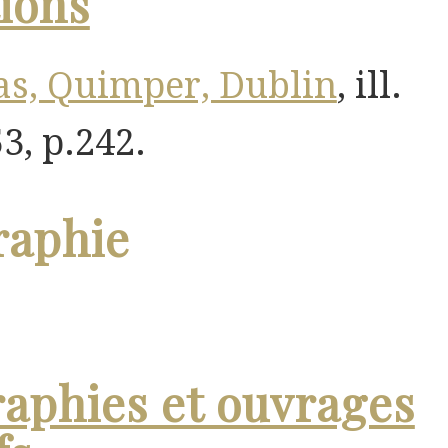
ions
as, Quimper, Dublin
, ill.
3, p.242.
raphie
aphies et ouvrages