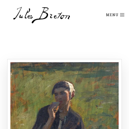
Please
note:
This
MENU
website
includes
an
accessibility
system.