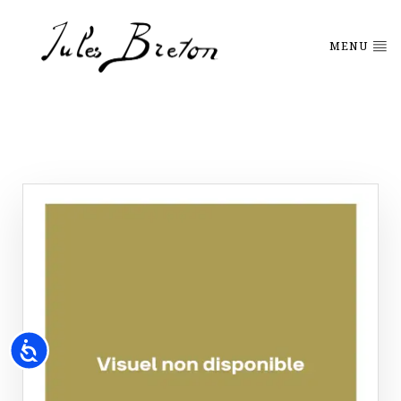
Please
note:
This
MENU
website
includes
an
accessibility
system.
Accessibility