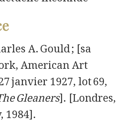
ce
rles A. Gould ; [sa
ork, American Art
27 janvier 1927, lot 69,
The Gleaners
]. [Londres,
, 1984].