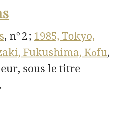
ns
s
, n° 2 ;
1985, Tokyo,
zaki, Fukushima, Kōfu
,
leur, sous le titre
.