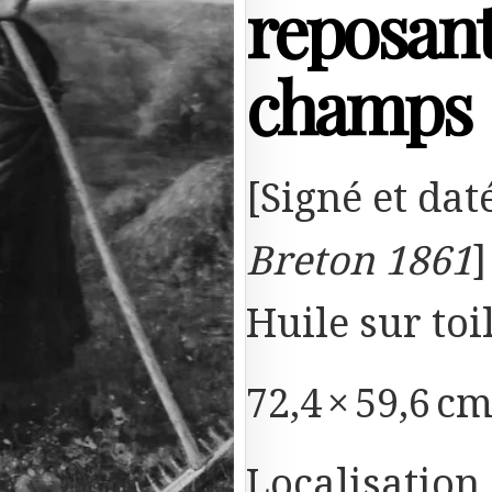
reposant
champs
[Signé et dat
Breton 1861
]
Huile sur toi
72,4 × 59,6 cm
Localisation