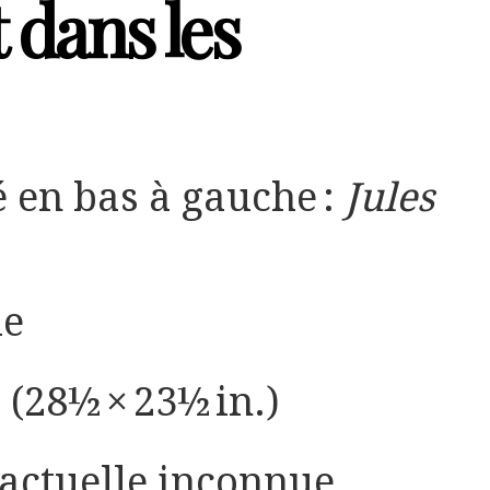
 dans les
é en bas à gauche :
Jules
le
 (28½ × 23½ in.)
 actuelle inconnue