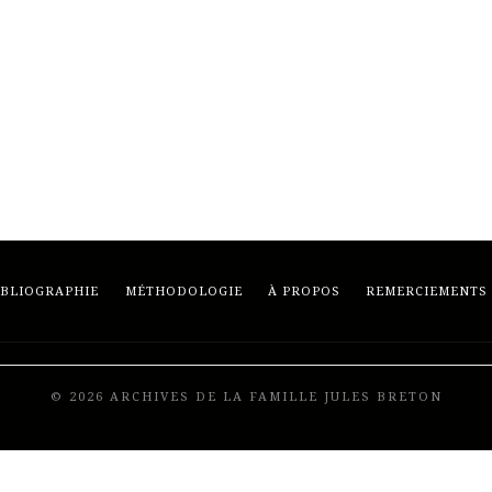
IBLIOGRAPHIE
MÉTHODOLOGIE
À PROPOS
REMERCIEMENTS
© 2026 ARCHIVES DE LA FAMILLE JULES BRETON
Developed by
Frenchy Digital