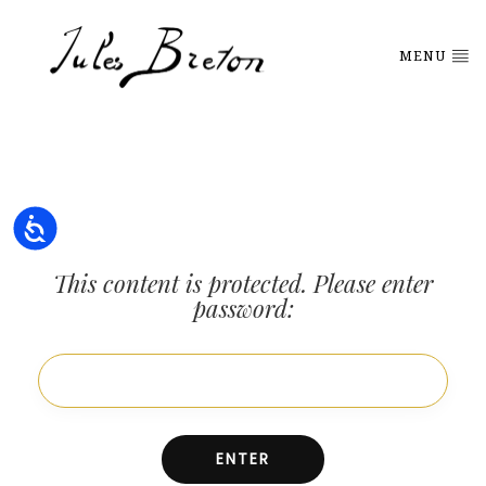
Please
note:
This
MENU
website
includes
an
accessibility
system.
Accessibility
This content is protected. Please enter
password: