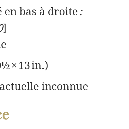
é en bas à droite
:
0
]
le
½ × 13 in.)
 actuelle inconnue
ce