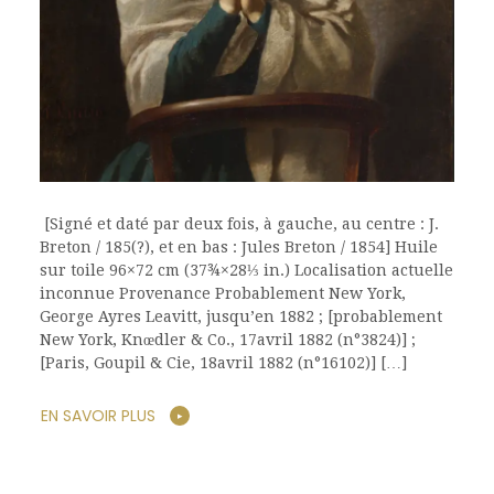
[Signé et daté par deux fois, à gauche, au centre : J.
Breton / 185(?), et en bas : Jules Breton / 1854] Huile
sur toile 96×72 cm (37¾×28⅓ in.) Localisation actuelle
inconnue Provenance Probablement New York,
George Ayres Leavitt, jusqu’en 1882 ; [probablement
New York, Knœdler & Co., 17avril 1882 (n°3824)] ;
[Paris, Goupil & Cie, 18avril 1882 (n°16102)] […]
EN SAVOIR PLUS