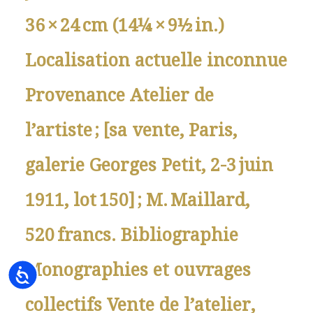
36 × 24 cm (14¼ × 9½ in.)
Localisation actuelle inconnue
Provenance Atelier de
l’artiste ; [sa vente, Paris,
galerie Georges Petit, 2-3 juin
1911, lot 150] ; M. Maillard,
520 francs. Bibliographie
Monographies et ouvrages
Accessibility
collectifs Vente de l’atelier,