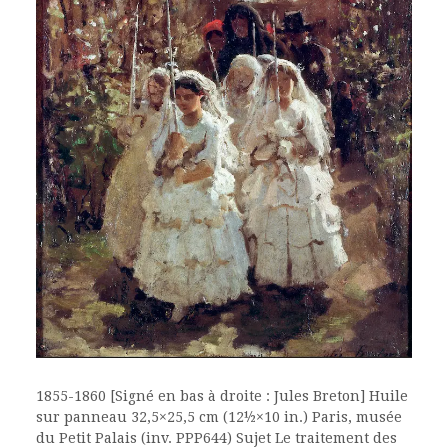
1855-1860 [Signé en bas à droite : Jules Breton] Huile
sur panneau 32,5×25,5 cm (12½×10 in.) Paris, musée
du Petit Palais (inv. PPP644) Sujet Le traitement des