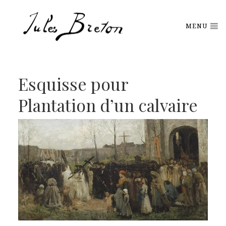
Please
note:
This
MENU
website
includes
an
accessibility
system.
Esquisse pour
Plantation d’un calvaire