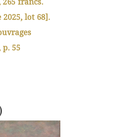
, 265 francs.
 2025, lot 68].
ouvrages
, p. 55
)