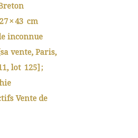
 Breton
 27 × 43 cm
lle inconnue
[sa vente, Paris,
1, lot 125] ;
phie
tifs Vente de