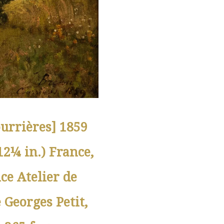
Courrières] 1859
12¼ in.) France,
ce Atelier de
e Georges Petit,