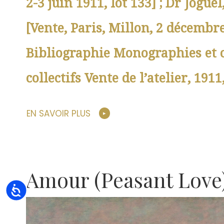
2-3 juin 1911, lot 133] ; Dr Joguel
[Vente, Paris, Millon, 2 décembre
Bibliographie Monographies et 
collectifs Vente de l’atelier, 1911
EN SAVOIR PLUS
Amour (Peasant Love
Accessibility