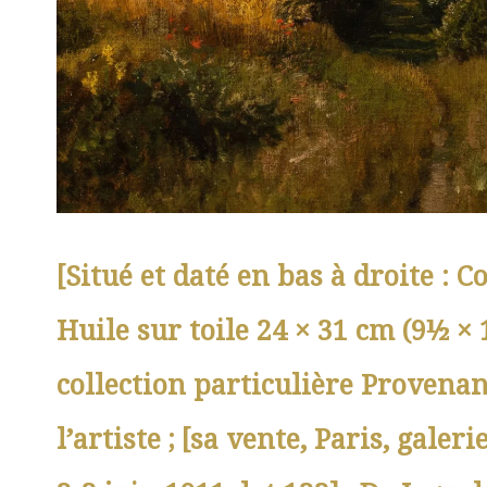
[Situé et daté en bas à droite : 
Huile sur toile 24 × 31 cm (9½ × 
collection particulière Provenan
l’artiste ; [sa vente, Paris, galeri