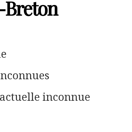
-Breton
le
inconnues
 actuelle inconnue