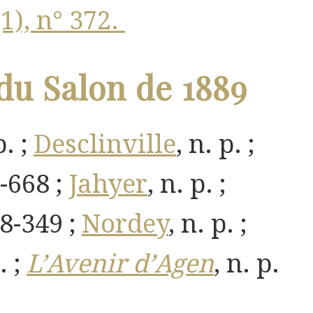
 (1), n° 372.
du Salon de 1889
p. ;
Desclinville
, n. p. ;
7-668 ;
Jahyer
, n. p. ;
48-349 ;
Nordey
, n. p. ;
. ;
L’Avenir d’Agen
, n. p.