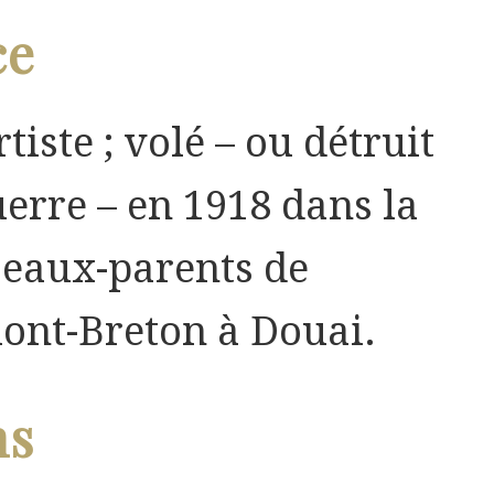
ce
rtiste ; volé – ou détruit
uerre – en 1918 dans la
eaux-parents de
ont-Breton à Douai.
ns