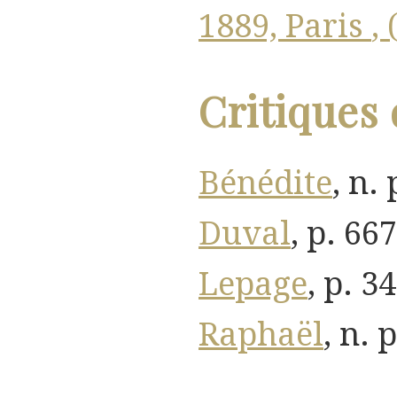
1889, Paris
,
Critiques 
Bénédite
, n. 
Duval
, p. 66
Lepage
, p. 3
Raphaël
, n. p