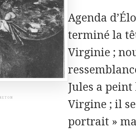
Agenda d’Élod
terminé la tê
Virginie ; no
ressemblance 
Jules a peint
BRETON
Virgine ; il s
portrait » ma