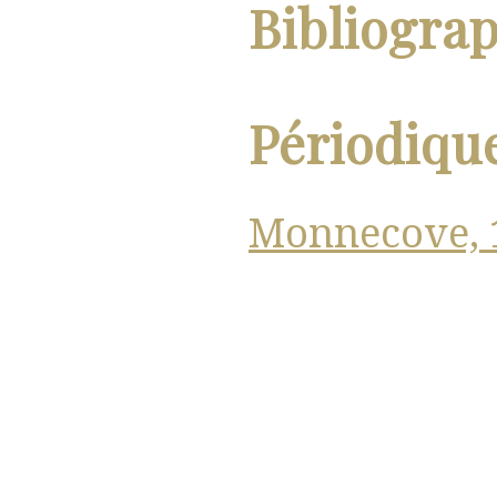
Bibliogra
Périodiqu
Monnecove,