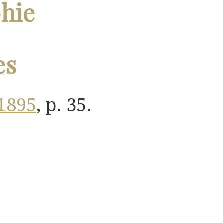
phie
es
1895
, p. 35.