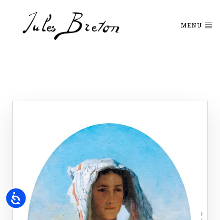
Please
note:
This
MENU
website
includes
an
accessibility
system.
Accessibility