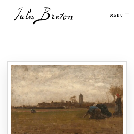
Please
note:
This
MENU
website
includes
an
accessibility
system.