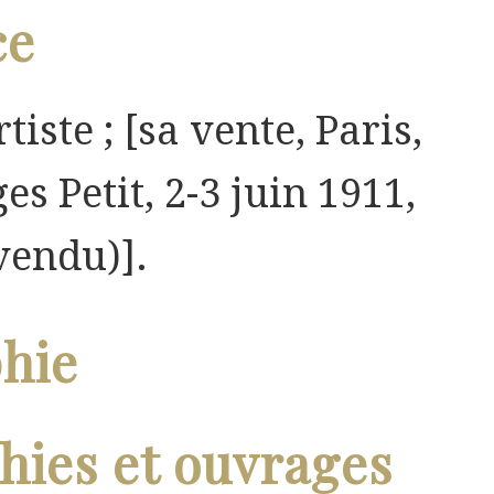
ce
rtiste ; [sa vente, Paris,
es Petit, 2-3 juin 1911,
vendu)].
phie
ies et ouvrages