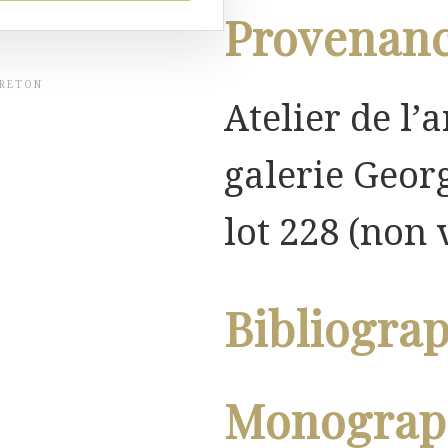
Provenan
BRETON
Atelier de l’a
galerie Georg
lot 228 (non 
Bibliogra
Monograph