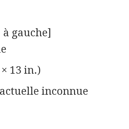
s à gauche]
le
× 13 in.)
 actuelle inconnue