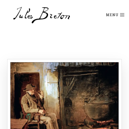
Please
note:
This
MENU
website
includes
an
accessibility
system.