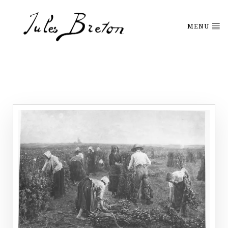
Please
note:
This
MENU
website
includes
an
accessibility
system.