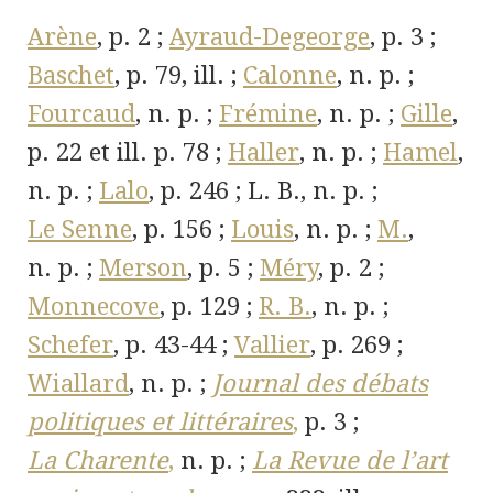
Arène
, p. 2 ;
Ayraud-Degeorge
, p. 3 ;
Baschet
, p. 79, ill. ;
Calonne
, n. p. ;
Fourcaud
, n. p. ;
Frémine
, n. p. ;
Gille
,
p. 22 et ill. p. 78 ;
Haller
, n. p. ;
Hamel
,
n. p. ;
Lalo
, p. 246 ; L. B., n. p. ;
Le Senne
, p. 156 ;
Louis
, n. p. ;
M.
,
n. p. ;
Merson
, p. 5 ;
Méry
, p. 2 ;
Monnecove
, p. 129 ;
R. B.
, n. p. ;
Schefer
, p. 43-44 ;
Vallier
, p. 269 ;
Wiallard
, n. p. ;
Journal des débats
politiques et littéraires
,
p. 3 ;
La Charente
,
n. p. ;
La Revue de l’art